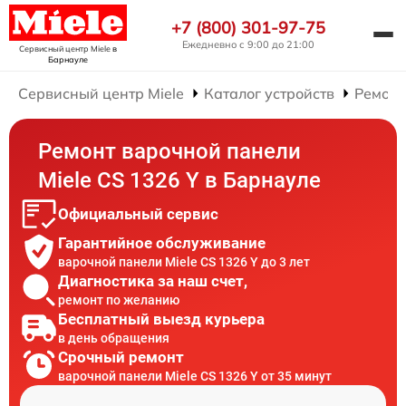
+7 (800) 301-97-75
Ежедневно с 9:00 до 21:00
Сервисный центр Miele
в
Барнауле
Сервисный центр Miele
Каталог устройств
Ремонт
Ремонт варочной панели
Miele CS 1326 Y в Барнауле
Официальный сервис
Гарантийное обслуживание
варочной панели Miele CS 1326 Y до 3 лет
Диагностика за наш счет,
ремонт по желанию
Бесплатный выезд курьера
в день обращения
Срочный ремонт
варочной панели Miele CS 1326 Y от 35 минут