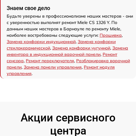
Знаем свое дело
Будьте уверены в профессионализме наших мастеров - они
с уверенностью выполнят ремонт Miele CS 1326 Y. По
данным наших мастеров в Барнауле по ремонту Miele,
наиболее востребованы следующие услуги:
Прошивка
,
Замена конфорки индукционной
,
Замена конфорки
стеклокерамической
,
Замена конфорки чугунной
,
Замена
инвентора в индукционной варочной панели
,
Ремонт
сенсора
,
Ремонт переключателя
,
Разблокировка варочной
панели
,
Замена панели управления
,
Ремонт модуля
управления
.
Акции сервисного
центра