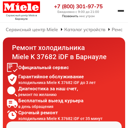
+7 (800) 301-97-75
Ежедневно с 9:00 до 21:00
Сервисный центр Miele
в
Позвонить
мне утром
Барнауле
Сервисный центр Miele
Каталог устройств
Ремонт
Ремонт холодильника
Miele K 37682 iDF в Барнауле
Официальный сервис
Гарантийное обслуживание
холодильника Miele K 37682 iDF до 3 лет
Диагностика за наш счет,
ремонт по желанию
Бесплатный выезд курьера
в день обращения
Срочный ремонт
холодильника Miele K 37682 iDF от 35 минут