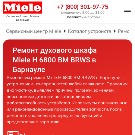
+7 (800) 301-97-75
Ежедневно с 9:00 до 21:00
Сервисный центр Miele
в
Позвонить
мне утром
Барнауле
Сервисный центр Miele
Каталог устройств
Ремонт
Ремонт духового шкафа
Miele H 6800 BM BRWS в
Барнауле
Выполняем ремонт Miele H 6800 BM BRWS в Барнауле с
устранением неисправностей любой сложности. Проводим
диагностику, выявляем причины поломки, заменяем
неисправные детали и восстанавливаем
работоспособность устройства. Используем оригинальные
или рекомендованные производителем запчасти, после
ремонта выполняем проверку всех функций и
предоставляем гарантию.