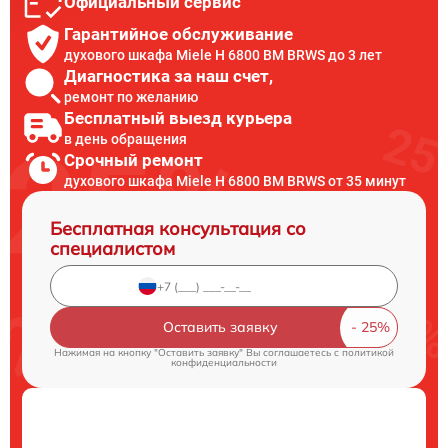
Официальный сервис
Гарантийное обслуживание
духового шкафа Miele H 6800 BM BRWS до 3 лет
Диагностика за наш счет,
ремонт по желанию
Бесплатный выезд курьера
в день обращения
Срочный ремонт
духового шкафа Miele H 6800 BM BRWS от 35 минут
Бесплатная консультация со
специалистом
Оставить заявку
Нажимая на кнопку "Оставить заявку" Вы соглашаетесь c
политикой
конфиденциальности