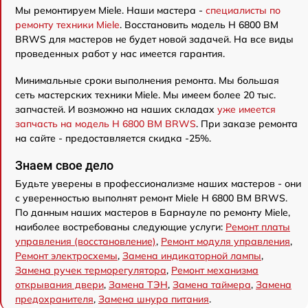
Мы ремонтируем Miele. Наши мастера -
специалисты по
ремонту техники Miele
. Восстановить модель H 6800 BM
BRWS для мастеров не будет новой задачей. На все виды
проведенных работ у нас имеется гарантия.
Минимальные сроки выполнения ремонта. Мы большая
сеть мастерских техники Miele. Мы имеем более 20 тыс.
запчастей. И возможно на наших складах
уже имеется
запчасть на модель H 6800 BM BRWS
. При заказе ремонта
на сайте - предоставляется скидка -25%.
Знаем свое дело
Будьте уверены в профессионализме наших мастеров - они
с уверенностью выполнят ремонт Miele H 6800 BM BRWS.
По данным наших мастеров в Барнауле по ремонту Miele,
наиболее востребованы следующие услуги:
Ремонт платы
управления (восстановление)
,
Ремонт модуля управления
,
Ремонт электросхемы
,
Замена индикаторной лампы
,
Замена ручек терморегулятора
,
Ремонт механизма
открывания двери
,
Замена ТЭН
,
Замена таймера
,
Замена
предохранителя
,
Замена шнура питания
.