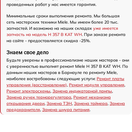
проведенных работ у нас имеется гарантия.
Минимальные сроки выполнения ремонта. Мы большая
сеть мастерских техники Miele. Мы имеем более 20 тыс.
запчастей. И возможно на наших складах
уже имеется
запчасть на модель H 357 B KAT WH
. При заказе ремонта
на сайте - предоставляется скидка -25%.
Знаем свое дело
Будьте уверены в профессионализме наших мастеров - они
с уверенностью выполнят ремонт Miele H 357 B KAT WH. По
данным наших мастеров в Барнауле по ремонту Miele,
наиболее востребованы следующие услуги:
Ремонт платы
управления (восстановление)
,
Ремонт модуля управления
,
Ремонт электросхемы
,
Замена индикаторной лампы
,
Замена ручек терморегулятора
,
Ремонт механизма
открывания двери
,
Замена ТЭН
,
Замена таймера
,
Замена
предохранителя
,
Замена шнура питания
.