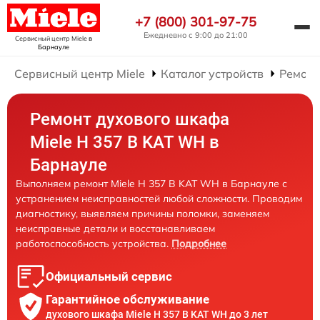
+7 (800) 301-97-75
Ежедневно с 9:00 до 21:00
Сервисный центр Miele
в
Барнауле
Сервисный центр Miele
Каталог устройств
Ремонт
Ремонт духового шкафа
Miele H 357 B KAT WH в
Барнауле
Выполняем ремонт Miele H 357 B KAT WH в Барнауле с
устранением неисправностей любой сложности. Проводим
диагностику, выявляем причины поломки, заменяем
неисправные детали и восстанавливаем
работоспособность устройства.
Подробнее
Официальный сервис
Гарантийное обслуживание
духового шкафа Miele H 357 B KAT WH до 3 лет